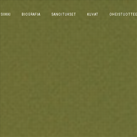
SIIKKI
BIOGRAFIA
SANOITUKSET
KUVAT
OHEISTUOTTE