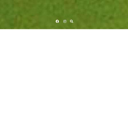
Facebook
Instagram
26/06/2026
Ismo Alanko
KESÄKIERTUEENSA TÄNÄÄN ALOITTAVA
ISMO ALANKO JULKAISEE
YLLÄTYSSINGLEN
Ismo Alanko yllättää julkaisemalla uuden singlen tänään. Taru on totta on
helmikuussa julkaistun Kevyt ja kohtuuton -albumin sessioissa syntynyt
kappale, jolle ei kuitenkaan löytynyt luontevaa paikkaa
albumikokonaisuudesta. Niinpä kappale näkee päivänvalon nyt albumin