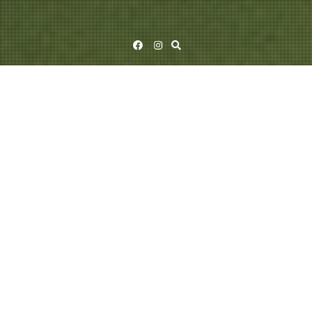
Facebook
Instagram
Author:
Ismo Alanko
26/06/2026
Ismo Alanko
KESÄKIERTUEENSA TÄNÄÄN ALOITTAVA
ISMO ALANKO JULKAISEE
YLLÄTYSSINGLEN
Ismo Alanko yllättää julkaisemalla uuden singlen tänään. Taru on totta on