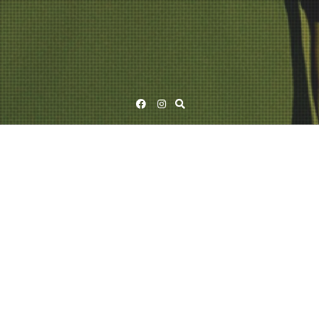
Facebook
Instagram
Tag:
suomipop
08/06/2016
Ismo Alanko
ÄÄNESTÄ KESÄKEIKKOJEN BIISILISTOJA!
Kesän kunniaksi annamme yleisön päättää biisilistoista, eli esitettävistä