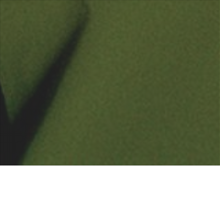
keikat
musiikki