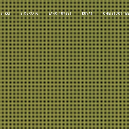
SIIKKI
BIOGRAFIA
SANOITUKSET
KUVAT
OHEISTUOTTE