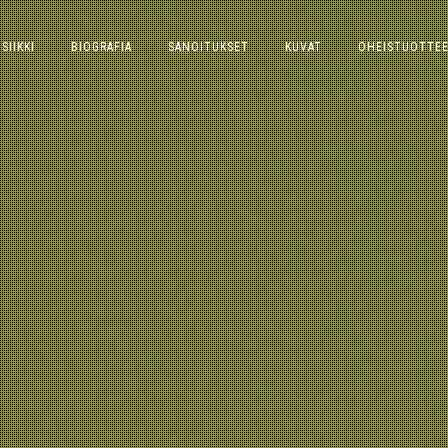
SIIKKI
BIOGRAFIA
SANOITUKSET
KUVAT
OHEISTUOTTE